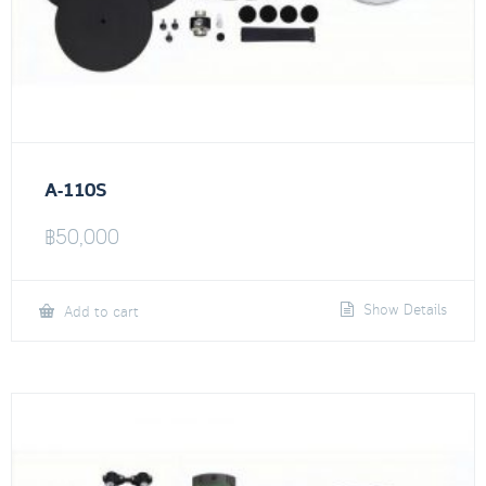
A-110S
฿
50,000
Show Details
Add to cart