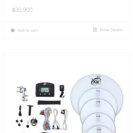
฿
30,900
Show Details
Add to cart