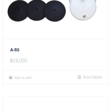
A-5S
฿
19,000
Show Details
Add to cart