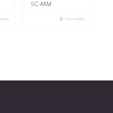
SC-ARM
etails
Show Details