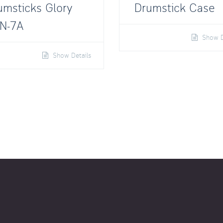
umsticks Glory
Drumstick Case
N-7A
Show D
Show Details