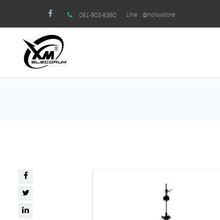
Line :
@noisystore
081-903-8380