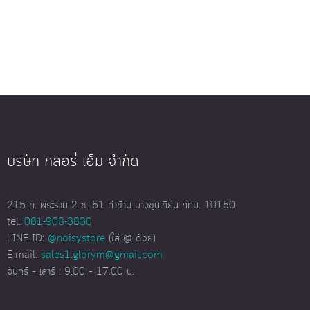
บริษัท กลอรี่ เอ็ม จำกัด
215 ถ. พระราม 2 ซ. 51 ท่าข้าม บางขุนเทียน กทม. 10150
tel.
081-903-3830
LINE ID:
@noisystore
(ใส่ @ ด้วย)
E-mail:
sales1.glorym@gmail.com
จันทร์ – เสาร์ : 9.00 – 17.00 น.